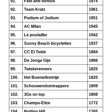
91.
Fast and furious
1974
92.
Team Kratz
1961
93.
Podium of Jodium
1951
94.
AC Milan
1945
95.
Le poulailler
1942
96.
Sunny Beach bicyclettes
1937
97.
CC El Teide
1884
98.
De Jonge Gijs
1866
99.
Twiskerenners
1825
100.
Het Boemeltreintje
1820
101.
Schouwenduintrappers
1809
102.
3Gs on top
1808
103.
Champs-Elize
1772
104.
Notting Hill
1765