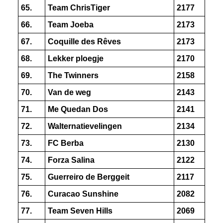
65.
Team ChrisTiger
2177
66.
Team Joeba
2173
67.
Coquille des Rêves
2173
68.
Lekker ploegje
2170
69.
The Twinners
2158
70.
Van de weg
2143
71.
Me Quedan Dos
2141
72.
Walternatievelingen
2134
73.
FC Berba
2130
74.
Forza Salina
2122
75.
Guerreiro de Berggeit
2117
76.
Curacao Sunshine
2082
77.
Team Seven Hills
2069