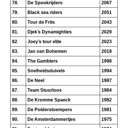
78.
De Spookrijders
2067
79.
Black sea riders
2051
80.
Tour de Frits
2043
81.
Djek’s Dynamighties
2029
82.
Joey’s tour elite
2023
83.
Jan van Bohemen
2018
84.
The Gamblers
1998
85.
Snelheidsduivels
1994
86.
De Neel
1987
87.
Team Stuurloos
1984
88.
De Kromme Spaeck
1982
89.
De Polderstoempers
1981
90.
De Amsterdammertjes
1975