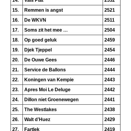
14.
Vals Plat
2532
15.
Remmen is angst
2521
16.
De WKVN
2511
17.
Soms zit het mee …
2504
18.
Op goed geluk
2459
19.
Djek Tjeppel
2454
20.
De Ouwe Gees
2446
21.
Service de Ballons
2444
22.
Koningen van Kempie
2443
23.
Apres Moi Le Deluge
2442
24.
Dillon niet Groenewegen
2441
25.
The Westlakes
2438
26.
Walt d’Huez
2429
27.
Fartlek
2419