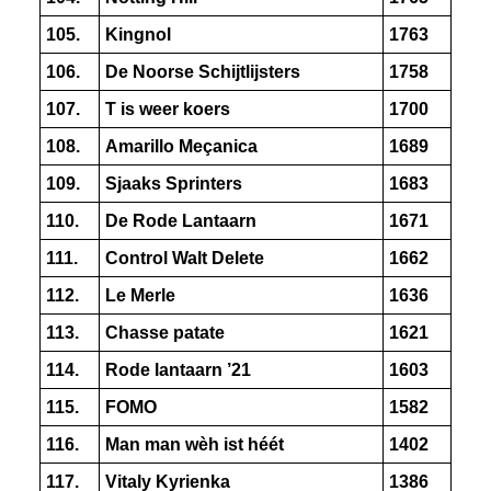
105.
Kingnol
1763
106.
De Noorse Schijtlijsters
1758
107.
T is weer koers
1700
108.
Amarillo Meçanica
1689
109.
Sjaaks Sprinters
1683
110.
De Rode Lantaarn
1671
111.
Control Walt Delete
1662
112.
Le Merle
1636
113.
Chasse patate
1621
114.
Rode lantaarn ’21
1603
115.
FOMO
1582
116.
Man man wèh ist héét
1402
117.
Vitaly Kyrienka
1386