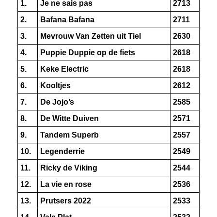
1.
Je ne sais pas
2713
2.
Bafana Bafana
2711
3.
Mevrouw Van Zetten uit Tiel
2630
4.
Puppie Duppie op de fiets
2618
5.
Keke Electric
2618
6.
Kooltjes
2612
7.
De Jojo’s
2585
8.
De Witte Duiven
2571
9.
Tandem Superb
2557
10.
Legenderrie
2549
11.
Ricky de Viking
2544
12.
La vie en rose
2536
13.
Prutsers 2022
2533